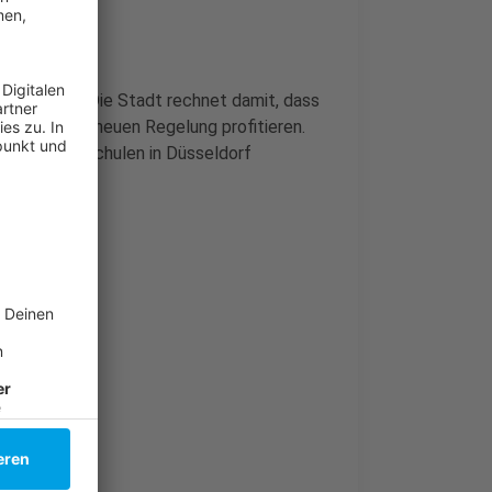
rundschule. Die Stadt rechnet damit, dass
üler von der neuen Regelung profitieren.
n 94 Grundschulen in Düsseldorf