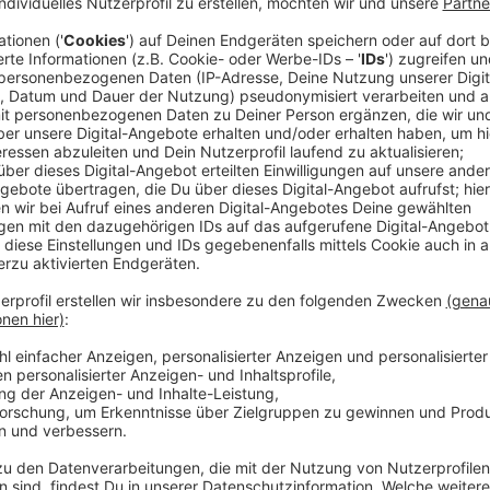
Ab Sommer 2026 sollen zunächst alle Kinder der erst
Ganztagsplatz bekommen, bis 2029 dann alle. Die S
vorgestellt, mit dem diese Vorgabe umgesetzt werd
macht klar: Es wird keine Einschränkungen geben, st
Anzeige
Stadtdirektor Burkhard Hintzsche
So will die Stadt Düsseldorf ausbauen
Anzeige
Die Zahlen zum Ganztags-Ausbau