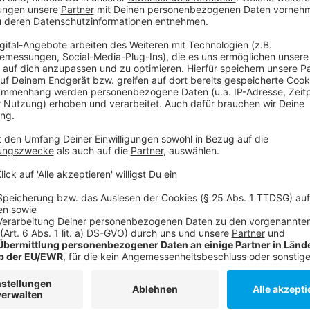
Anzeige
Derzeit besuchen 22.000 Kinder eine Düsseldorfer G
im nächsten Jahr vorerst 4.500 Schülerinnen und Sch
Die Kosten für die notwendigen Umbauarbeiten an de
belaufen sich auf insgesamt rund 200 Millionen Euro.
Anzeige
Weitere Infos und Links zum Thema:
Anzeige
Das meldet die Stadt
Ganztagsplätze für Düsseldorfer Grundschüler