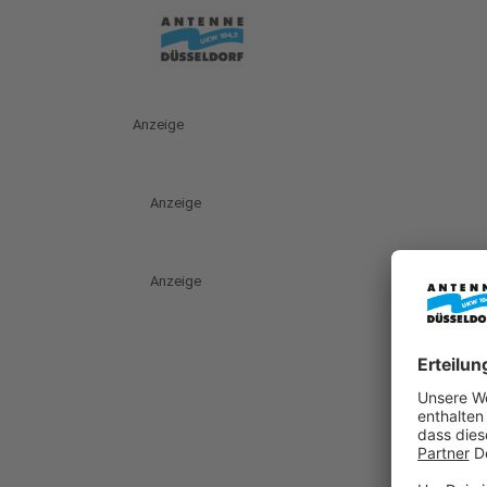
Anzeige
Anzeige
Anzeige