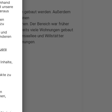
200 Wohnungen gebaut werden. Außerdem
Stadt plant einen
nbringen können. Der Bereich war früher
 dort aber bereits viele Wohnungen gebaut
zwischen Hansaallee und Willstätter
ber 1.000 Wohnungen.
usschusses
einischen