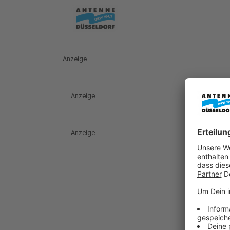
Anzeige
Anzeige
Anzeige