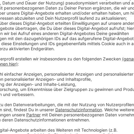
Auf dem Gelände neben dem "Areal Böhler" sollen 
könnten dort Büros und Restaurants entstehen. Die 
Architektenwettbewerb. Auch Bürger sollen Ideen ei
gewerblich geprägt. In den vergangenen Jahren sind
worden, etwa auf dem ehemaligen "Schieß-Gelände" 
Straße. Hier entsteht das Viertel "Vierzig549" mit ü
Anzeige
Weitere Infos und Links zum Thema
Anzeige
Hier geht es zur Tagesordnung des Wohnungsa
Antenne Düsseldorf: Neue Wohnungen im Linksrh