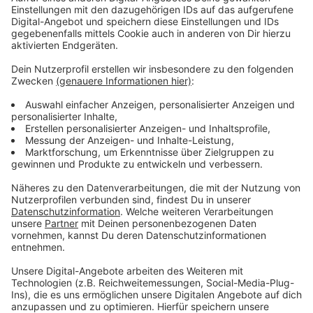
Schlupkothen zu Eröffnung des
Benrather Freibads
Anzeige
Zwischen 17 und 20 Uhr wird außerdem ein DJ vor Ort
sein und für Musik sorgen. Dann können Badegäste
den Tag auf aufblasbaren Wassertieren ausklingen
lassen. Am Sonntag wird das Freibad dann wieder ganz
normal um 8 Uhr öffnen.
Anzeige
Weitere Infos und Links zum Thema:
Anzeige