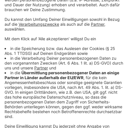
Anzeige
Die
Benrather Linie
ist die Grenze zwischen zwei
Dialekträumen, sie trennt das Hochdeutsche vom
Niederdeutschen und wird deswegen auch als "maken-
machen-Linie" bezeichnet. In Düsseldorf trennt sie
den äußeren Süden vom Rest Düsseldorfs. Dabei läuft
sie durch den Rhein und deutschlandweit quer durch
das Land.
Hier gibt es ein YouTube-Video zur Benrather
Linie
.
Anzeige