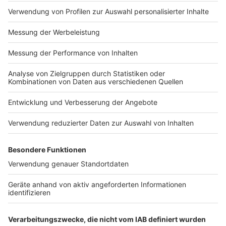
Der Wochenmarkt in Benrath
St. Cäcilia Kirche
Das Jugendhaus Spektakulum
Haus Spilles
Restaurant Palmenhaus
Rudergesellschaft Benrath
Little Benrath bei Instagram
YouTube-Video zur Benrather Linie
Anzeige
Autorinnen: Lena Gallay /
Alina Liertz