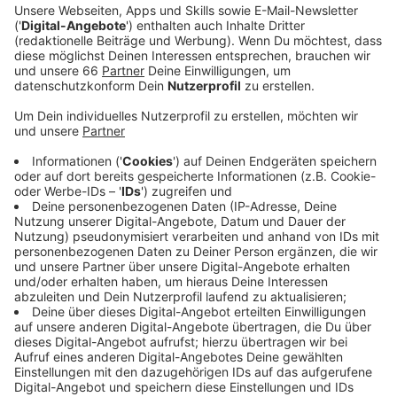
chevron_left
chevron_right
Anzeige
Ein richtiger Geheimtipp ist das
Little Benrath
. Seit 30
Jahren in der Familie von Ali ist das ehemalige Kiosk
inzwischen ein Kiosk und ein Café. Antenne-
Düsseldorf-Reporterin Lena Gallay hat Ali getroffen:
Anzeige