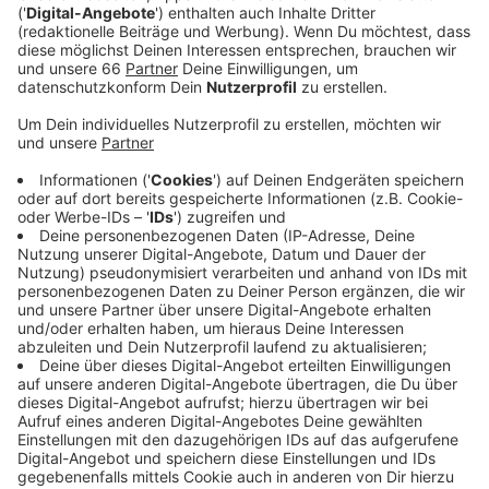
Veröffentlicht:
Dienstag, 14.02.2023 04:53
Anzeige
Es ist geplant, dass in den kommenden Jahren immer
mehr Photovoltaik-Anlagen auf den Dächern installiert
werden. Auf allen neuen Schulen zum Beispiel. Aber die
Stadt möchte letztendlich auf allen geeigneten
Dächern, die ihr gehören, Solarmodule montieren. So
wie sie es auf dem Eisstadion an der Brehmstraße
getan hat, wo jetzt ihre bisher größte Photovoltaik-
Anlage in Betrieb gegangen ist. Sie produziert Strom,
wie ihn 200 Vier-Personen-Haushalte im Jahr
verbrauchen. Von den Stadtwerken heißt es, sie haben
aktuell noch neue Projekte in der Pipeline, die
langfristig rund 10.000 solcher Haushalte versorgen
können.