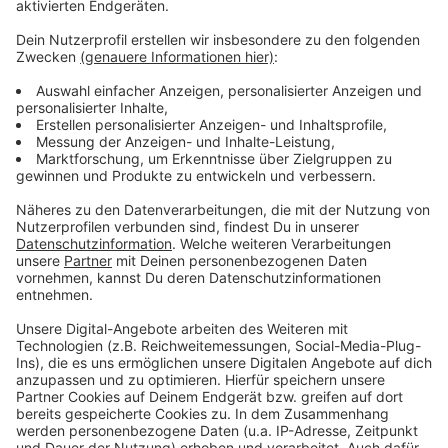
Anzeige
Weitere Infos und Links zum Thema:
Anzeige
Neue Photovoltaik-Anlage auf dem Eisstadion an
der Brehmstraße
Video der Stadt dazu
Stadt fördert auch private Balkon-Solaranlagen
Anzeige