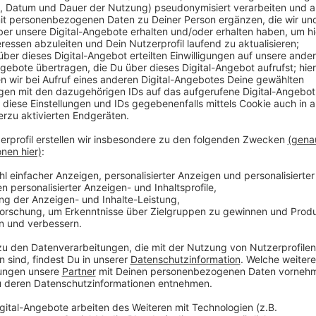
Anzeige
Die Stadt sagt, dass sie bemüht ist, weniger Licht z
Ampeln oder Straßenleuchten erneuert oder die Be
zeitweise abgeschaltet. Die Verwaltung erarbeitet z
der dabei helfen soll, einerseits Lichtverschmutzung
sparen.
Anzeige
Weitere Infos und Links zum Thema
Anzeige
Hier gibt es Infos zum Thema "Lichtverschmutzu