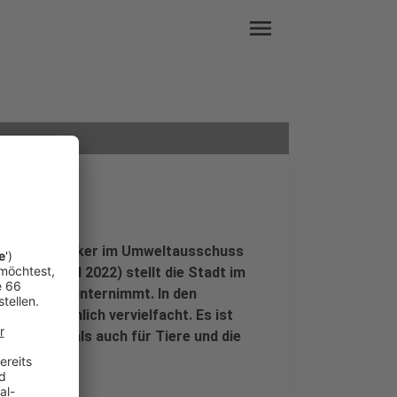
menu
utzung
ben die Politiker im Umweltausschuss
, 28. April 2022) stellt die Stadt im
schmutzung unternimmt. In den
quellen nämlich vervielfacht. Es ist
 Menschen als auch für Tiere und die