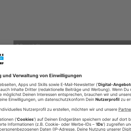
©
Dominik Olma
mail
open_in_new
Teilen:
Düsseldorf bekämpft Lichtverschm
Düsseldorf soll nachts weniger hell sein! Das ha
vor knapp einem Jahr gefordert. Heute (Donnerstag
Rathaus vor, was sie gegen nächtliche Lichtver
vergangenen 30 Jahren hat sich die Zahl der Licht
heute doppelt so hell wie damals, was sowohl für
Natur schlecht ist.
Veröffentlicht:
Donnerstag, 28.04.2022 13:45