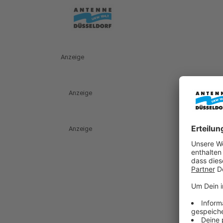
Anzeige
Anzeige
Anzeige