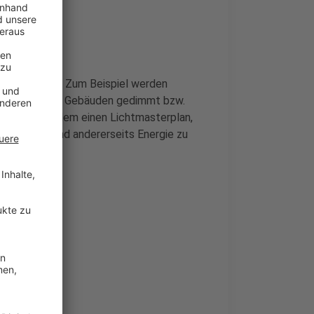
u produzieren. Zum Beispiel werden
leuchtung von Gebäuden gedimmt bzw.
urzeit außerdem einen Lichtmasterplan,
 zu senken und andererseits Energie zu
ng"