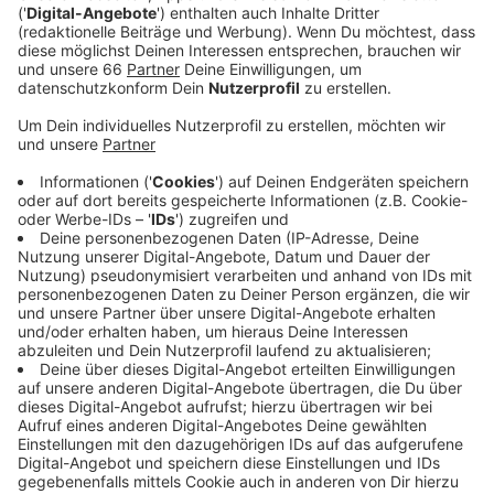
die Fahrbahn saniert.
Veröffentlicht:
Freitag, 04.09.2020 16:13
Anzeige
Die Arbeiten beginnen heute Abend um 20 Uhr und
solleb bis Montagmorgen 4 Uhr dauern. Auch die A57
muss für Asphaltierungsarbeiten gesperrt werden.
Ebenfalls von heute Abend bis Montagmorgen.
Betroffen ist hier der Bereich zwischen dem Dreieck
Neuss-Süd und der Anschlussstelle Neuss-Norf. Eine
großräumige Umleitung (über die A46, A3 und A44) ist
ausgeschildert.
Anzeige