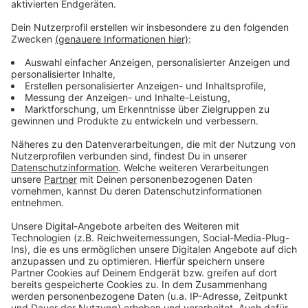
Mehr Infos zu dem Thema
Anzeige
Pressemitteilung der Stadt
In Oberbilk hat sich die Oberbilker Allee zur Staufalle
entwickelt - dafür kommen Bahnen schneller durch!
Der AD-Verkehrsservice im Netz!
Hier informiert Straßen.NRW!
Anzeige