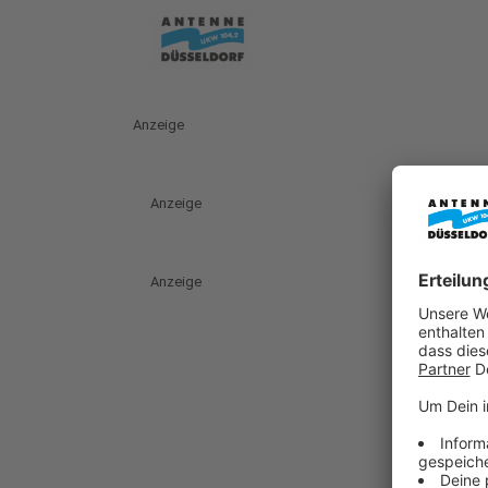
Anzeige
Anzeige
Anzeige