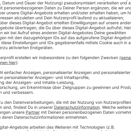
Auf den Stadtbahnlinien U71, U73, U74, U77, U79 und
Einsatz. Die Linien U71 und U83 fahren ab dem Bilke
von Bilk nach Wersten und Benrath will, muss am Kn
U74 und der U77 in Richtung Süden will, muss ab der 
umsteigen. Die Linie 704 wird stark verkürzt; hier en
Hauptbahnhof und der Universität Ost.
Anzeige
Weitere Infos und Links zum Thema:
Anzeige
Hier informiert die Rheinbahn über die Auswirkungen 
Infos zu den Straßenbahnlinien in Düsseldorf