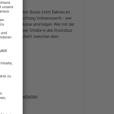
 U83 sind weiter Busse statt Bahnen im
r Bahnhof in Richtung Volmerswerth - wer
otenpunkt in Busse umsteigen. Wer mit der
Kaiserslauterner Straße in den Ersatzbus
tfällt der Abschnitt zwischen dem
durch die Bauarbeiten