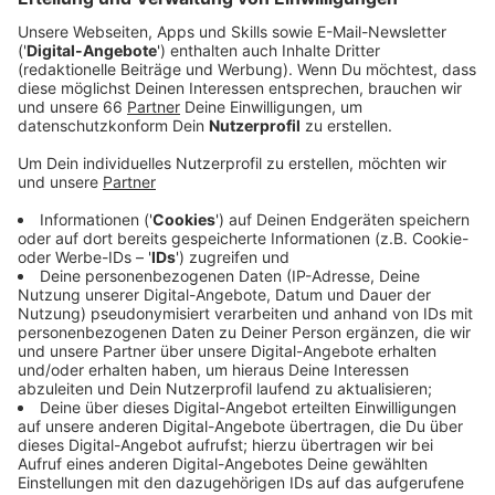
Veröffentlicht:
Donnerstag, 21.11.2024 12:45
Anzeige
Die Arbeiten starten am Montag (25. November 2024)
und dauern zwei Wochen (bis Freitag, 6. Dezember
2024). Gearbeitet wird jeweils werktags. In Richtung
Nordfriedhof zwischen 10 und 16 Uhr, stadtauswärts
von 6 bis 14 Uhr.
Anzeige
Nur eine Spur ist frei
Anzeige
Während der Arbeiten muss pro Fahrtrichtung je eine