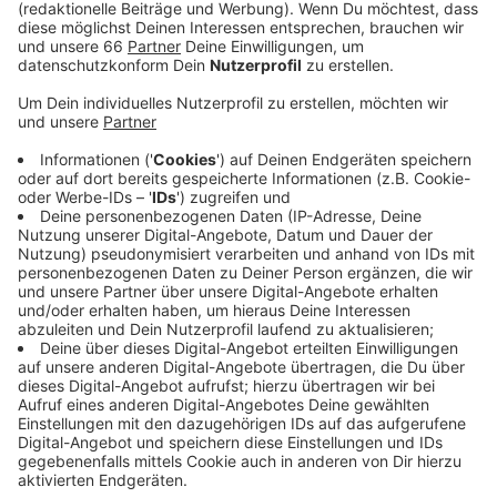
selbst voll gesperrt werden.
Veröffentlicht:
Samstag, 16.03.2024 09:11
Anzeige
Nach Abschluss der Kanalbauarbeiten wird die Straße
dort neu asphaltiert. Heute ab 20 Uhr wird zunächst
der alte Asphalt weggefräst. Anschließend wird der
Neue aufgebracht. Bis morgen um 20 Uhr müssen in
diesem Abschnitt beide Spuren voll gesperrt werden.
Danach wird die Sperrung aufgehoben. Die Stadt hat
Umleitungen eingerichtet und auch ausgeschildert. Der
Gehweg bleibt währen der kompletten Zeit frei.
Anzeige