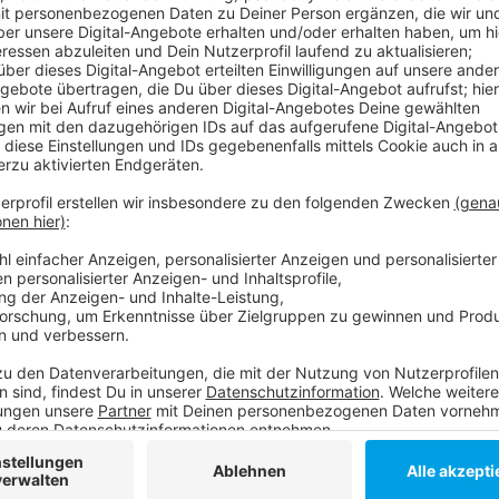
Anzeige
Das hat die Stadt auf AD-Anfrage mitgeteilt. Die Ar
aus der Bevölkerung statt. Außerdem wurde die Am
Anzeige
Weitere Infos und Links zum Thema
Anzeige
Vorrang für den ÖPNV: Mit dem 9 Euro-Ticket so
mehr Bahn fahren
So vermeiden wir Stau an den Brückentagen
Anzeige