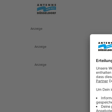
Anzeige
Anzeige
Anzeige