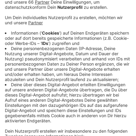
Veröffentlicht:
Montag, 09.11.2020 05:20
Anzeige
Die Kreuzung Eller Kamp/Kamper Weg ist seit heute
(09. November 2020), bis voraussichtlich Freitag für
Autos gesperrt. Dort laufen abschließende
Bauarbeiten für einen neuen Radweg. Zuvor wurde der
Kreuzungsbereich übersichtlicher gestaltet und eine
Verkehrsinsel gebaut. Außerdem wurde der Radweg
von der Düssel bis zum Kamper Weg verbreitert und
erneuert. Die Stadt lässt sich den Umbau 345.000 Euro
kosten.
Weitere Infos und Links zum Thema: