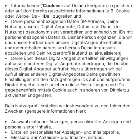
Schallschutzwänden, viel Schmiermittel und einer
besonderen Dämpfung entgegenwirken. Fertig sein
sollen die Arbeiten zwischen Freiligrathplatz und
Flughafen dann Mitte 2024, passend zur EM.
Weitere Infos und Links zum Thema:
Anlieger-Management
Mit Blick auf eine transparente und konstruktive
Kommunikation hat die Stadt für die Anlieger einen
persönlichen Ansprechpartner benannt. Für alle
Fragen, die mit den Bauarbeiten der neuen
Stadtbahn-Linie 81, 1. Bauabschnitt zu tun haben,
steht der Anliegerbetreuer Heinz Schulze unter
Telefon 0211-89 93859 und E-Mail:
u81.anlieger@duesseldorf.de zur Verfügung.
Die Pressemitteilung der Stadt zu den Arbeiten!