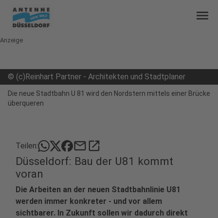
menu
Anzeige
©
(c)Reinhart Partner - Architekten und Stadtplaner
Die neue Stadtbahn U 81 wird den Nordstern mittels einer Brücke
überqueren
mail
open_in_new
Teilen:
Düsseldorf: Bau der U81 kommt
voran
Die Arbeiten an der neuen Stadtbahnlinie U81
werden immer konkreter - und vor allem
sichtbarer. In Zukunft sollen wir dadurch direkt