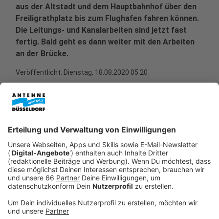
aus der Altstadt und dem Hauptbahnhof über den
Freiligrathplatz bis zum Flughafen fahren können.
Die Leitungs- und Kanalarbeiten sind jetzt fast
fertig. Bald geht es dann weiter mit den Arbeiten
an der Brücke.
Veröffentlicht:
Dienstag, 18.08.2020 05:20
Anzeige
Die Brücke soll in einer Kurve genau über den
Nordstern führen. Dafür werden im Januar die
Vorbereitungen für die Stützpfeiler beginnen. Erste
Teile der tatsächlichen Brücke werden wir
voraussichtlich ab Oktober kommenden Jahres sehen
können. Anwohner befürchten, vor allem die Kurve der
Brücke könnte für Lärm sorgen, weil dann die Bahnen
besonders quietschen könnten. Die Stadt will dem mit