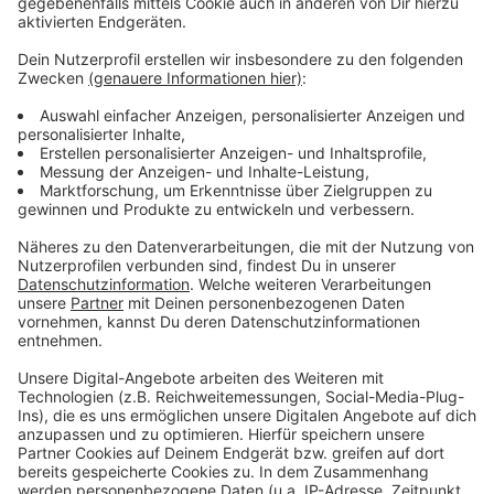
zwischen Stockum und Lörick.
Anzeige
Weitere Infos und Links zum Thema:
Anzeige
Stadt Düsseldorf: Infos zu den Bauarbeiten für die
U81
Antenne Düsseldorf: Diskussionen über U81-
Rheinquerung
Anzeige