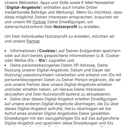
Nordstern die Brücke gebaut. Sie soll Ende
kommenden Jahres fertig sein.
Veröffentlicht:
Montag, 15.11.2021 04:41
Anzeige
Die U81 wird in mehreren Abschnitten geplant. Der
erste Teil verbindet den Flughafen mit Messe und
Innenstadt. Neben der Brücke werden auch ein Tunnel
und ein U-Bahnhof unter dem Flughafen gebaut. Hier
laufen im Moment Aushubarbeiten. Mitte 2024 soll die
U81 ihren Betrieb aufnehmen. Im Moment gehe man
davon aus, dass das auch klappt, sagte ein
Stadtsprecher. Allerdings gebe es bei solchen
Projekten immer Risiken, etwa bei der
Materialbeschaffung. Parallel wird im Rathaus der
zweite Bauabschnitt vorbereitet, die Rheinquerung