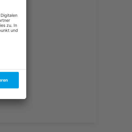
hoben
chten