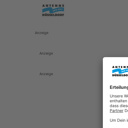
Anzeige
Anzeige
Anzeige