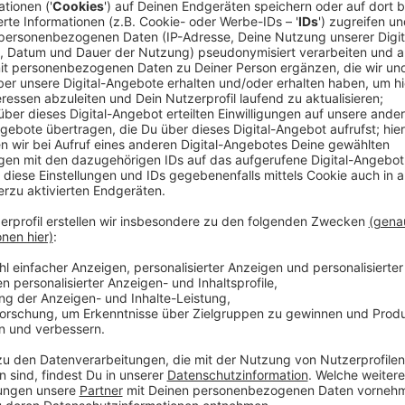
Dazu Ramona Mittag von der Düsseldorfer Verbrauch
Anzeige
Ramona Mittag: Heizen im September
Anzeige
Die Verbraucherzentrale hat auf AD-Anfrage auch no
sollten im Sommer vor die Heizung gerückte Möbel 
es nichts, die Heizung direkt auf Stufe 5 hochzuste
sehr bald wieder kostbare Heizungsluft herauslüften,