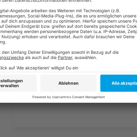
Anzeige
Weitere Infos und Links zum Thema:
Anzeige
Störung des Düsseldorfer Fernwärmenetzes be
GEG: Das ist beim neuen Heizungsgesetz zu bea
Tipps - so sparen wir beim Heizen
Anzeige