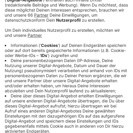
den Vormittag Schneefälle vorhergesagt hatte.
Veröffentlicht:
Freitag, 20.01.2023 13:08
Anzeige
Die sind bisher ausgeblieben. Allerdings kann es am
Nachmittag möglicherweise schneien. Ein
Winterdienst-Sprecher sagte uns, die Prognose sei
sehr unsicher, man beobachte das Wetterradar. Auch
am Wochenende steht der Winterdienst für
Streueinsätze bereit. In den Nächten soll es frieren,
am Sonntag ist außerdem Schnee möglich.
Anzeige
Weitere Links und Infos zum Thema