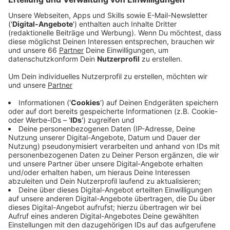
Anzeige
Ein Highlight kann dabei schon die Anreise werden: in
einem nostalgischen Zug aus den 1960er Jahren kann
man jetzt immer samstags und sonntags eine Tour
durch die Stadt bis zur Ausstellung machen. Auf der
Fahrt geht es dann unter anderem vorbei an der
ehemaligen Hauptwerkstatt im heutigen Capitol und
dem Betriebshof in Lierenfeld. Sie fährt jeweils
samstags und sonntags um 12 und um 15 Uhr vom
Düsseldorfer Hauptbahnhof, Bahnsteig 8, Tickets
dafür gibt es online und in den Kundencentern.