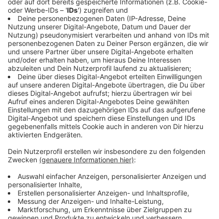
Weitere Infos und Links zum Thema
Anzeige
Impfaktion Kulturbanausen im Ratinger Hof
Mittwoch, 29.12.2021 und Donnerstag, 30.12.2021
je 15:00-20:00
Anmeldung vor Ort via Barcode ab 14:45 möglich
Ratinger Str. 10
Öffnungszeiten Impfzentrum 2.0 am
Hauptbahnhof:
Montag, 27. Dezember, bis Mittwoch, 29. Dezember:
10 bis 18 Uhr