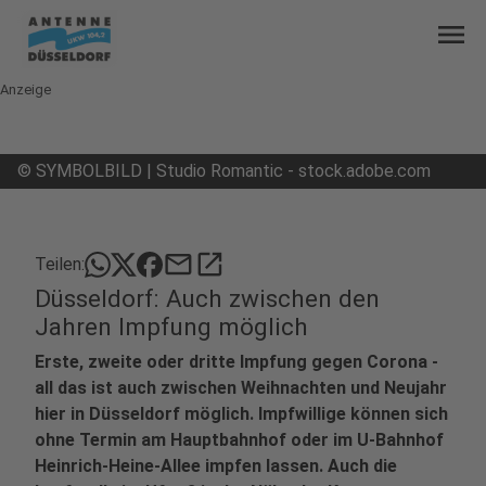
menu
Anzeige
©
SYMBOLBILD | Studio Romantic - stock.adobe.com
mail
open_in_new
Teilen:
Düsseldorf: Auch zwischen den
Jahren Impfung möglich
Erste, zweite oder dritte Impfung gegen Corona -
all das ist auch zwischen Weihnachten und Neujahr
hier in Düsseldorf möglich. Impfwillige können sich
ohne Termin am Hauptbahnhof oder im U-Bahnhof
Heinrich-Heine-Allee impfen lassen. Auch die