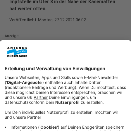
Impfstelle im Ufer 8 in der Nähe der Kasematten
hat weiter offen.
Veröffentlicht:
Montag, 27.12.2021 06:02
Anzeige
Außerdem gibt es einige Aktionen außer der Reihe:
Zum Beispiel wird am 29. und 30. Dezember von 15 bis
20 Uhr im Ratinger Hof geimpft. Wichtig bleibt auch
das Testen: Die Stadt hat allerdings die
Öffnungszeiten ihrer Teststellen eingeschränkt. So
hat zum Beispiel die Mitsubishi Electric Halle zwischen
den Jahren von 9 bis 16 Uhr geöffnet.
Anzeige