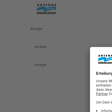
Anzeige
Anzeige
Anzeige