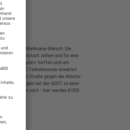
so genannten Marihuana-Marsch. Die
ch die Innenstadt ziehen und für eine
Auf dem Burgplatz treffen sich am
k. Gleich 5.000 Teilnehmende erwartet
riedrich-Ebert Straße gegen die Arbeits-
 werden. Morgen hat der ADFC zu einer
swende gehen wird – hier werden 8.000