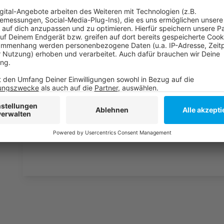
Weitere Infos und Links zum Thema:
Anzeige
Infos zum globalen Marihuana Marsch
Hier informiert die Gewerkschaft Verdi über ihre De
Infos zur Mobilitätswende in Düsseldorf
Fahrrad-Demo morgen in Düsseldorf
Anzeige