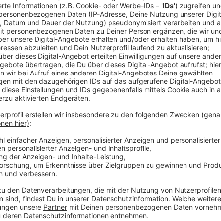
Veröffentlicht:
Samstag, 07.05.2022 08:15
Anzeige
500 Teilnehmende erwartet die Polizei heute beim 
Demonstrierenden wollen vom Johannes Rau Platz dur
schnelle Legalisierung von Cannabis demonstrieren. 
Nachmittag rund 400 Gegner:innen der Corona-Politi
außerdem die Gewerkschaft Verdi. Hier soll auf der F
Bedingungen in den NRW Krankenhäusern protestiert
Fahrrad-Demo aufgerufen, bei der es um die Verkehr
Radfahrende erwartet.
Anzeige