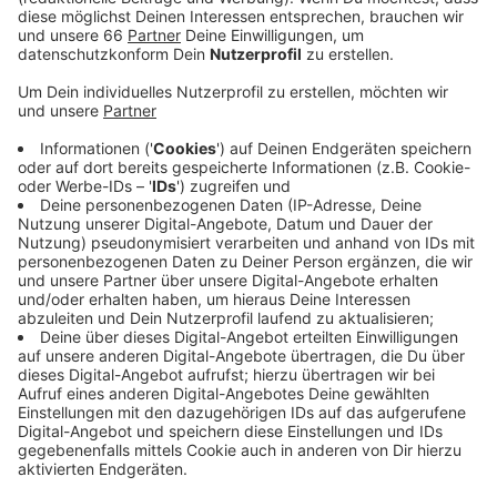
Anzeige
Laut der hier in der Stadt ansässigen
Apothekerkammer Nordrhein ist der Run auf die
Schulungstermine groß. Bis Ende Januar würden allein
in den Regierungsbezirken Düsseldorf und Köln rund
1.400 Kolleginnen und Kollegen geschult. Ein Sprecher
der Kammer sagte AD auf unsere Anfrage, dass sich
der Impf-Ablauf in den mitmachenden Apotheken
entwickeln müsse - ob zum Beispiel ganz spontan
oder auf Termin geimpft werde.
Anzeige
Weitere Links und Infos zum Thema
Anzeige