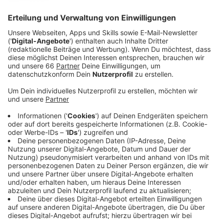
vier Veranstaltungen in Rath, Stockum,
Holthausen und Oberkassel geben. Abschließend
dann das große Finale auf der Kö.
Veröffentlicht:
Montag, 08.04.2024 11:49
Anzeige
Für den Petit Départ kann man sich ab sofort
anmelden. Es gibt für die vier Rennen insgesamt 600
freie Plätze. Dieses Jahr können die Jahrgänge 2012
bis 2015 teilnehmen; also in der Regel Dritt- bis
Sechstklässler. Bei den ersten vier Aktionstagen im
Mai und Juni messen sich die Kinder in drei Kategorien:
Geschicklichkeit, Sprint und Zeitfahren. Die Teilnahme
ist kostenlos. Anmeldungen sind so lange möglich, wie
es freie Plätze gibt. Das Finale findet dann im August
beim Radrennen "Rund um die Kö" statt.