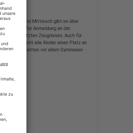
hat. Montag und Mittwoch gibt es über
 vormittags. Zur Anmeldung an der
Kopie des letzten Zeugnisses. Auch für
en, dass nicht alle Kinder einen Platz an
nen Jahren hatten vor allem Gymnasien
s Plätze.