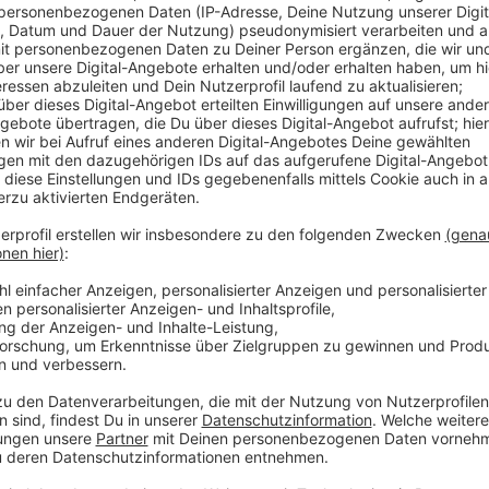
Anzeige
Wichtig ist, dass man vorher einen Termin gemacht 
den ganzen Tag verteilt Termine, am Donnerstag nur
weiterführenden Schule braucht man außerdem eine 
das kommende Schuljahr muss man wieder damit rechn
der gewünschten Schule bekommen. In den vergange
und Gesamtschulen oft mehr Anmeldungswünsche al
Anzeige
Weitere Infos und Links zum Thema
Anzeige
Hier kann man sich für Termine anmelden
Informationen der Stadt Düsseldorf