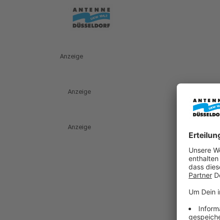
Anzeige
Anzeige
Anzeige