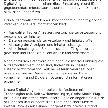
Anzeige
Angeboten werden auch wieder Ferienfahrten, unter
anderem nach Spanien. Die meisten Aktivitäten finden
aber in Düsseldorf und Umgebung statt. Dazu zählen
zum Beispiel Sport, Kinobesuche oder Ausflüge in
einen Freizeitpark.
Anzeige
Weitere Infos und Links zum Thema:
Anzeige
Die Infos der Stadt zum Comeback der Düsselferien
wie vor Corona