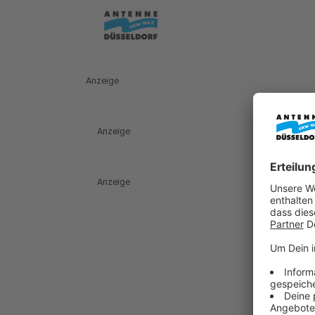
Anzeige
Anzeige
Anzeige