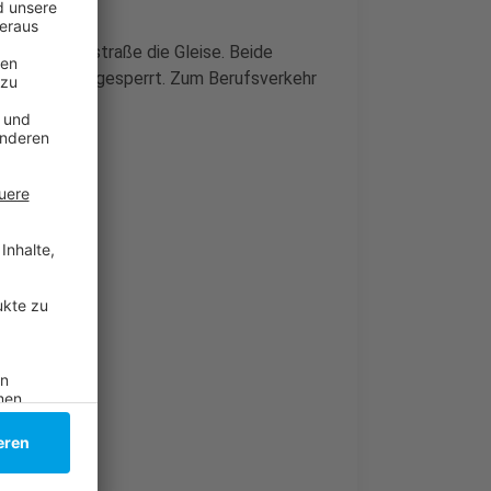
r Tonhallenstraße die Gleise. Beide
chadowstraße gesperrt. Zum Berufsverkehr
en.