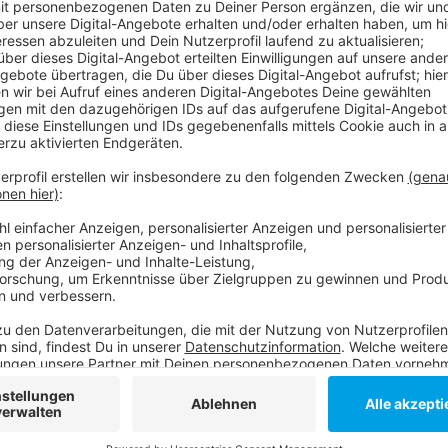
Außerdem erneuert die Rheinbahn auf der Ost- und de
Straßen sind teilweise in Richtung Wehrhahn und S
am Montagmorgen ist die Sperrung wieder aufgehob
Anzeige
Weitere Infos und Links zum Thema
Anzeige
Hier informiert die Rheinbahn
Weitere Infos der Stadt
Anzeige