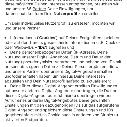
Veröffentlicht:
Montag, 31.10.2022 16:37
Anzeige
Ob volle Geschäfte auch volle Kassen bedeuten,
müsse sich "aber erst noch zeigen", so eine Handel-
Sprecherin auf Antenne Düsseldorf-Anfrage. Klar ist,
dass viele Menschen noch Besorgungen für Halloween
machen würden. Auch die Lebensmittelvorräte würden
an diesem Brückentag wieder aufgefüllt, so eine erste
Bilanz der Händlerinnen und Händler hier in Düsseldorf.
Anzeige
Weitere Infos und Links zum Thema
Anzeige