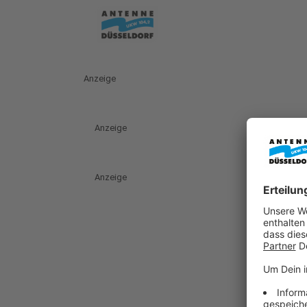
Anzeige
Anzeige
Anzeige