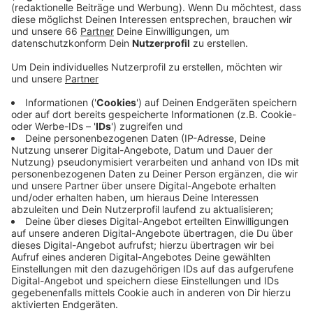
Herbert Reul auf die vielen Gewalttaten in den
letzten Monaten in der Altstadt.
Veröffentlicht:
Dienstag, 21.12.2021 05:38
Anzeige
Alleine im Herbst waren zwei junge Männer schwer
verletzt und ein weiterer junger Mann sogar getötet
worden – und das, obwohl die Polizei ihr Personal
erheblich verstärkt hatte und auch neue
Überwachungskameras im Einsatz sind. Jetzt soll also
die Waffenverbotszone helfen. Innenminister Reul
hofft, dass potenzielle Gewalttäter abgeschreckt
werden. Außerdem hat die Polizei mehr Möglichkeiten.
Sie kann auch ohne Anlass verdächtige Personen
kontrollieren. Heute Morgen will Reul vor Ort die
entsprechende Beschilderung in Betrieb nehmen.