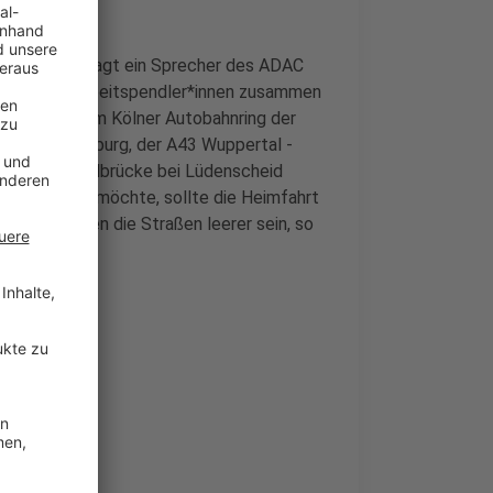
lanen, das sagt ein Sprecher des ADAC
*innen und Arbeitspendler*innen zusammen
 ADAC auf dem Kölner Autobahnring der
ich von Duisburg, der A43 Wuppertal -
ort ist die Talbrücke bei Lüdenscheid
ause fahren möchte, sollte die Heimfahrt
Dann sollten die Straßen leerer sein, so