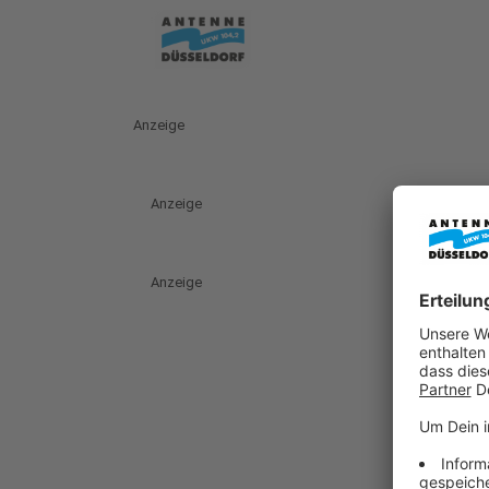
Anzeige
Anzeige
Anzeige