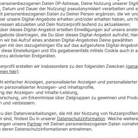
Besonders am Nachmittag müssen wir mehr Zeit einp
Nordrhein, dann würden Reisende, Familienbesucher
unterwegs sein. Mit den meisten Staus rechnet der
A1, der A3 und der A4. Außerdem auf der A40 im Bere
Recklinghausen und auf der Sauerlandlinie der A45, d
gesperrt. Wer nach den Feiertagen entspannt nach H
auf Dienstag oder Mittwoch nach Weihnachten legen. 
der ADAC.
Anzeige
Weitere Infos und Links zum Thema:
Anzeige
Pressemeldung des ADAC