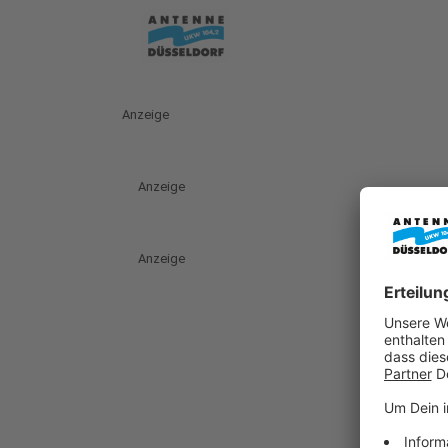
Anzeige
Anzeige
Anzeige