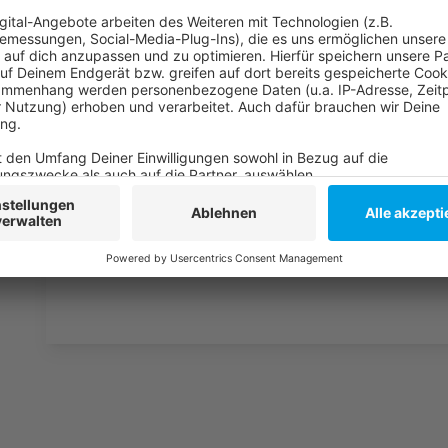
Weitere Infos und Links zum Thema
Anzeige
Sturm- und Unwetterwarnung für Düsseldorf:
Warnung des Landesbetriebes Wald und Holz:
Deutscher Wetterdienst:
Anzeige