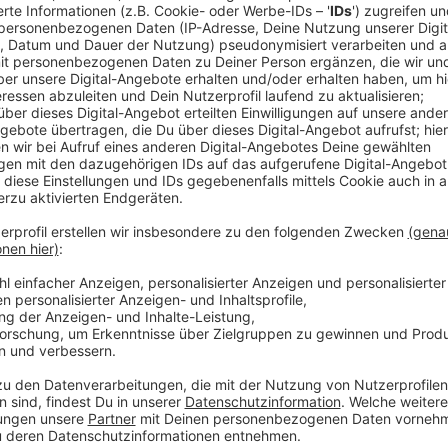
Anzeige
ADAC-Sprecher Thomas Müther
ADAC warnt vor Autofahrten
Anzeige
Ganz besondere Vorsicht gelte wegen des Sturms au
Überholen von Bussen oder LKW.
Anzeige