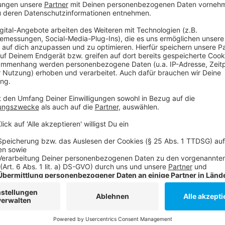
Reiseveranstalters achten.
Anzeige
Weitere Infos und Links zum Thema:
Anzeige
ADAC-Tipps vor dem Abflug in die Sommerferien
Düsseldorfer Flughafen mit Tipps zum Check-In
Düsseldorfer Flughafen mit Tipps zum Handgep
Airlines am Düsseldorfer Flughafen
Wer mit dem Auto in den Urlaub fährt, sollte DA
Weitere Tipps vom ADAC dazu