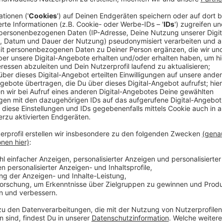
Anzeige
Dazu gehört auch, dass wir früh am Flughafen ankom
Anzeige
Thomas Müther, ADAC Nordrhein
Anzeige
Das Problem sei, dass das Wort "rechtzeitig" juristisch
Wir sollten aber auf jeden Fall auf die entsprechend