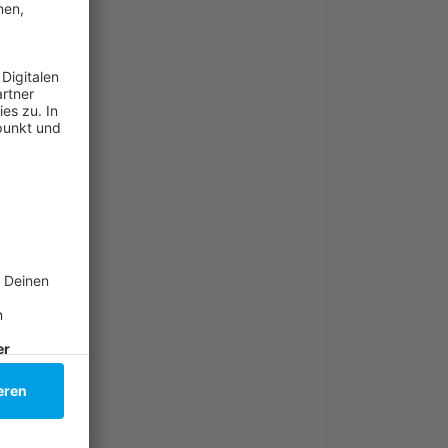
äck
S beachten