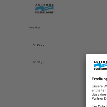
Anzeige
Anzeige
Anzeige