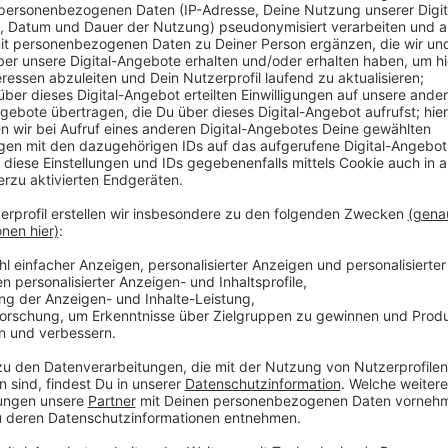
Veröffentlicht:
Montag, 31.01.2022 14:14
Anzeige
Es geht zum Beispiel um den RE 1 (Hamm-Aachen), R
(Solingen -Wuppertal). Noch bis Ende Februar gilt ein
Abellio-Linien. Er sieht weniger Züge vor als im Nor
Angebot sind Engpässe beim Personal. Zwischen 90 u
Mitarbeiter sind bei den drei Nachfolgebetreibern 
informierten Kreisen erfahren.
Anzeige
Weitere Infos und Links zum Thema
Anzeige