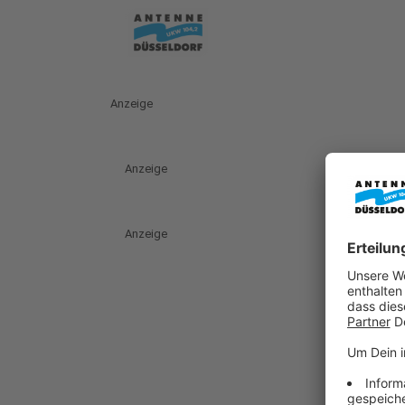
Anzeige
Anzeige
Anzeige