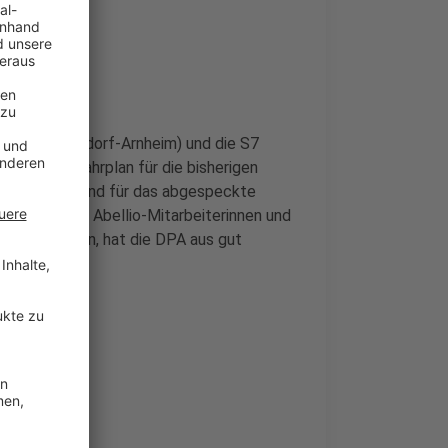
E19 (Düsseldorf-Arnheim) und die S7
 Übergangsfahrplan für die bisherigen
malbetrieb. Grund für das abgespeckte
nd 95 % der Abellio-Mitarbeiterinnen und
untergekommen, hat die DPA aus gut