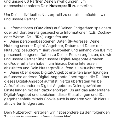
Anzeige
Spätestens ab der Woche vom 7. Juni (2021) sollen
auch die Betriebsärzte anfangen gegen Corona zu
impfen. Mindestens eine halbe Million Impfdosen pro
Woche seien für die Betriebsärzte vorgesehen.
Anzeige
Weitere Infos und Links zu diesem Thema:
Anzeige
Hier gibt es Infos zur aktuellen Corona-Lage
Hier gibt es alle Infos zum Düsseldorfer
Impfzentrum