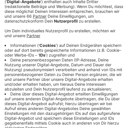
Veröffentlicht:
Samstag, 03.09.2022 07:36
Anzeige
Die Autobahn GmbH kontrolliert die komplette Tunnel-
Technik. Das dauert bis Montag Früh um 5 Uhr. Der
Verkehr wird in dieser Zeit weiträumig umgeleitet und
zwar zwischen den Ausfahrten "Bilk" und "Holthausen"
in beiden Richtungen. Die Umleitungen sind mit einem
roten Punkt ausgeschildert. Betroffen davon sind
auch die Buslinien 727, 780, 782, 785 und SB50.
Stadtauswärts fahren sie ab der Werstener
Dorfstraße eine Umleitung, stadteinwärts kehren sie
erst dort auf ihren Linienweg zurück. Die Rheinbahn
bittet um Verständnis, dass sie ihren Fahrplan nicht
einhalten können.