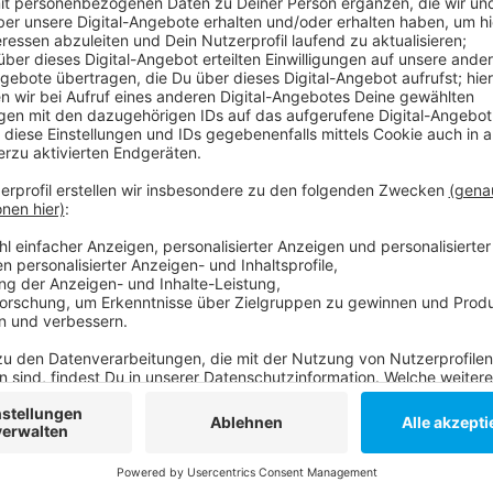
Sie liegt heute (1. Juli 2021) bei 9,0 - und damit fast
2021). In unserer Stadt ist auch ein weiterer Mensch
Die Gesamtzahl ist auf 427 gestiegen; so viele Men
in Düsseldorf mit oder am Virus verstorben. Und noch
21 Neuinfektionen gemeldet.
Weitere Infos und Links zum Thema:
Brasilien setzt indischen Impfstoffdeal aus
RKI registriert 892 Neuinfektionen - Inzidenz bei 
Keine Reisewarnung mehr für mehr als 80 Corona
Die aktuellen Zahlen vom Robert-Koch-Institut
Anzeige