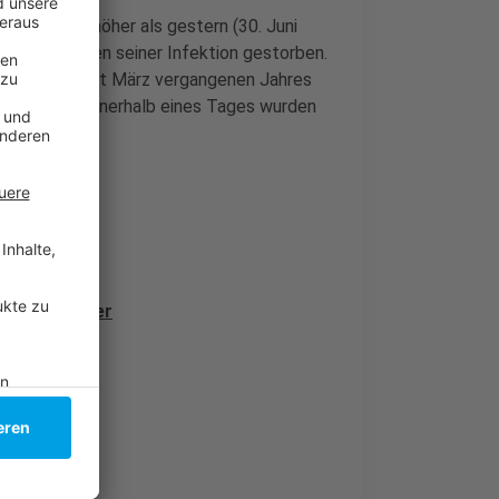
 drei Punkte höher als gestern (30. Juni
 an den Folgen seiner Infektion gestorben.
schen sind seit März vergangenen Jahres
 eine Zahl: Innerhalb eines Tages wurden
5,1
-Risikoländer