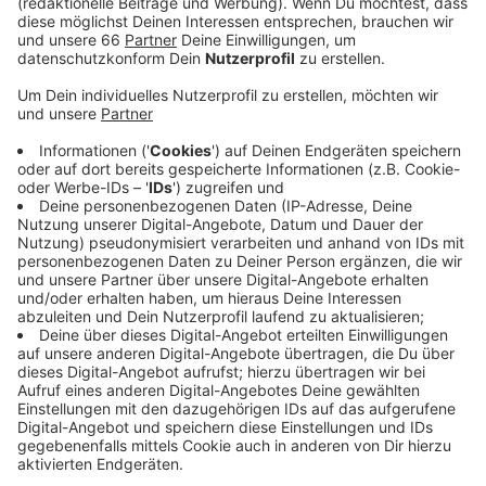
Veröffentlicht:
Samstag, 07.05.2022 12:13
Anzeige
Das Robert Koch Institut meldet für unsere Stadt
heute 429 Neuinfektionen innerhalb eines Tages. In
den Düsseldorfer Krankenhäusern werden aktuell 107
Menschen mit Corona behandelt, davon 12 auf der
Intensivstation. Weitere Todesfälle im Zusammenhang
mit dem Virus gibt es keine. Alle Coronazahlen gibt es
zum Nachlesen auch noch einmal in unserer Antenne
Düsseldorf Instagram- und Facebook-Story.
Anzeige
Weitere Infos und Links zum Thema: