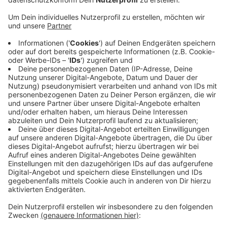
Veröffentlicht:
Samstag, 22.10.2022 12:13
Anzeige
Währenddessen steigen die Coronazahlen in unserer
Stadt weiter an: Das RKI meldet heute innerhalb eines
Tages 385 Neuinfektionen. Die 7-Tage-Inzidenz sinkt
dagegen um knapp 13 Punkte auf 579,4. Außerdem
wurden zwei neue Todesfälle im Zusammenhang mit
dem Corona-Virus gemeldet. Die gemeldeten Zahlen
geben weiterhin nicht das gesamte
Infektionsgeschehen wieder, da nur durch PCR-Tests
bestätigte Fälle in der Statistik auftauchen.
Anzeige