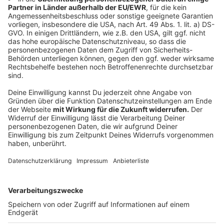
zwei absterbend, vier Bäume mit Rußrindenkrankheit,
eine Bauwerksschädigung)
Anzeige
Weitere Infos und Links zum Thema:
Anzeige
Düsseldorf Maps: Wo werden Bäume gefällt?
Mitteilung der Stadt zu den Baumfällungen
Bereits im Oktober hatte die Stadt Bäume fällen
müssen
"Dein Baum": Stadt verschänkt Bäume an Düsseldorfer
Himmelgeister Kastanie endgültig entfernt