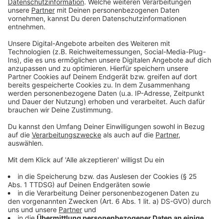
Unter den 58 Bäumen sind 30 Straßenbäume und 28 in
Grünanlagen. 12 Bäume sind bereits abgestorben,
weitere 14 absterbend.
Betroffen sind unter anderem:
•
Hofgarten
, sieben Bäume (davon drei absterbend,
vier Bäume mit Pilzbefall)
• Lantz’scher Park, zwei Bäume
• Höxterweg, ein Baum
• Metrostraße, drei Bäume
• Hoffeldstraße, sieben Bäume (Robinien mit
fehlender Standsicherheit)
• Fährerweg, zwei Bäume
•
Friedhof Eller
, zehn Bäume (davon drei abgestorben,