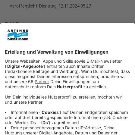
Veröffentlicht:
Dienstag, 12.11.2024 05:27
Anzeige
58 kranke Bäume müssen gefällt werden
Anzeige
Die Stadt kontrolliert regelmäßig den Baumbestand,
um die Verkehrssicherheit zu garantieren. Die
Fällungen sind nötig, weil im schlimmsten Fall die
Bäume umstürzen oder Äste herabfallen könnten.
Anzeige
Betroffene Gebiete und Ersatzpflanzungen