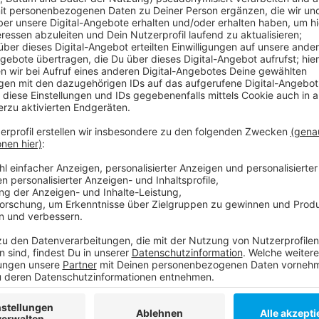
Anzeige
Der 7 Tage-Index liegt jetzt (20. August) unverände
pro 100.000 Einwohnern. Das ist deutlich über dem L
Wunder, sagt Gesundheitsminister Laumann. Es gebe
Fälle auftreten als auf dem Land. Ab einem Wert von
Einschränkungen in Düsseldorf veranlassen. - Gest
weitere Tests durchgeführt.
Aktuelle Coronazahlen der Stadt!
Corona-Infos der Stadt!
Corona-Infos vom Land NRW!
Hier geht es zu unserer Corona-Sonderseite!
Anzeige