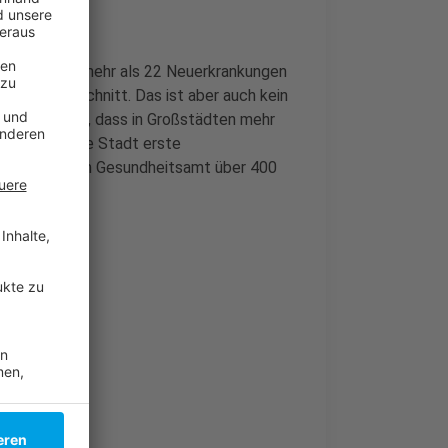
rt bei etwas mehr als 22 Neuerkrankungen
andesdurchschnitt. Das ist aber auch kein
 die Tendenz, dass in Großstädten mehr
 30 würde die Stadt erste
ern wurden vom Gesundheitsamt über 400