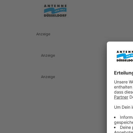
Anzeige
Anzeige
Anzeige