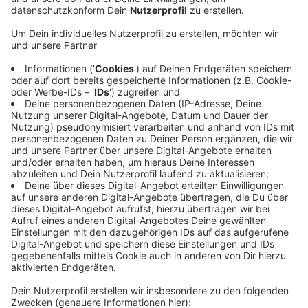
Anzeige
Ein 18-Jähriger sollen mit Freunden im Rhein gewesen
sein, als er plötzlich von der Strömung mitgerissen
wurde. Freunde und Anwesende haben vergeblich
versucht, den jungen Mann wieder aus dem Wasser zu
ziehen. Feuerwehr und Polizei hatten anschließend mit
einem Großaufgebot mit Hubschrauber und Tauchern
nach dem 18-Jährigen gesucht. Nach etwa vier
Stunden musste die Suche dann eingestellt werden,
der junge Mann bleibt unauffindbar.
Weitere Infos und Links zu diesem Thema:
Hier warnen Stadt und Feuerwehr vor den
Gefahren im Rhein!