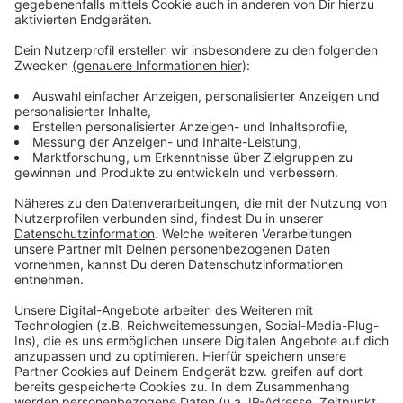
der Bädergesellschaft erfahren.
Anzeige
Weitere Infos und Links zum Thema:
Anzeige
Baden am Unterbacher See
Eintritts-Tickets für die Strandbäder Nord und Süd
gibt es an der Tageskasse - oder auch online
Infos zu unseren städtischen Freibädern
Das ist das private Freibad "Flossen weg"
Anzeige