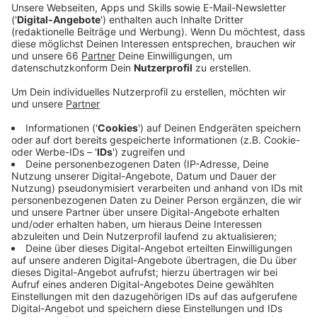
geöffnet.
Veröffentlicht:
Mittwoch, 24.04.2024 05:38
Anzeige
Traditionell wird dort als Erstes in Düsseldorf
angeschwommen. Am 1. Mai haben wir dann schon
mehr Alternativen. Denn dann öffnet das Strandbad
Süd am Unterbacher See und startet damit in die
Badesaison 2024. Das Bad hat dann täglich von 10 bis
18 Uhr geöffnet. Das Bad im Norden des Sees öffnet
später. Und noch diese Info: Auch die städtischen
Freibäder in Lörick, Flingern und Benrath sowie das
Rheinbad bereiten sich langsam auf die Öffnung vor.
Zumindest für das Allwetterbad in Flingern ist geplant,
dass es ab dem 1. Mai betriebsbereit ist, damit es bei
schönem Wetter spontan öffnen kann, haben wir von