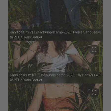
crop_free
Kandidat im RTL-Dschungelcamp 2025: Pierre Sanoussi-Bliss (6
©
RTL / Boris Breuer
crop_free
Kandidatin im RTL-Dschungelcamp 2025: Lilly Becker (48), Model
©
RTL / Boris Breuer
crop_free