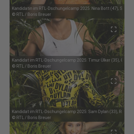
Kandidatin im RTL-Dschungelcamp 2025: Nina Bott (47), Schausp
©
RTL / Boris Breuer
crop_free
Kandidat im RTL-Dschungelcamp 2025: Timur Ülker (35), GZSZ-S
©
RTL / Boris Breuer
crop_free
Kandidat im RTL-Dschungelcamp 2025: Sam Dylan (33), Reality-
©
RTL / Boris Breuer
crop_free