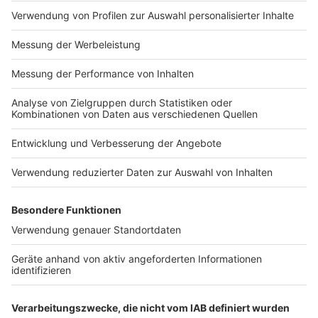
in Los Angeles
Anzeige
So läuft das Dschungelcamp 2025 ab
Anzeige
Die 18. Staffel startet am ersten Tag (24. Januar)
direkt mit einer dreistündigen Live-Show. Per Telefon-
Voting entscheiden in der neuen Staffel auch wieder
die RTL-Zuschauer, wer in Woche 1 zu
Dschungelprüfungen antreten und wer in Woche 2 das
Camp verlassen muss. Im großen Finale küren die
Zuschauer am 9. Februar 2025 die neue
Dschungelkönigin oder den neuen Dschungelkönig.
Autor: Joachim Schultheis