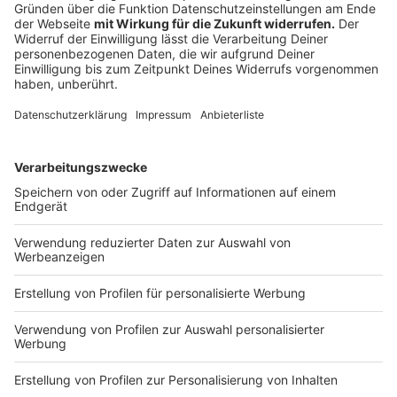
- u.a. "Die Welt umarmen" oder "Mach das nochmal
mit mir"
Sam Dylan (33)
, Reality-Star - bekannt aus
Formaten wie "Das Sommerhaus der Stars"
Timur Ülker (35)
, GZSZ-Star - spielt in der
Telenova Nihat Güney
Nina Bott (47)
, Schauspielerin und Moderatorin -
u.a. aus "GZSZ", "Alles was zählt" oder "Verbotene
Liebe"
Lilly Becker (48)
, Model, Ex-Frau von Tennis-
Legende Boris Becker und bekannt aus diversen
TV-Shows
Pierre Sanoussi-Bliss (62)
, Schauspieler - u.a.
jahrelang für die Serie "Der Alte" im ZDF
Jörg Dahlmann (66)
, Sportkommentator - früher
unter anderem bei SKY, Sport 1 oder SAT.1
Jürgen Hingsen (66)
, Zehnkampf-Legende -
gewann 1984 Silber bei den Olympischen Spielen