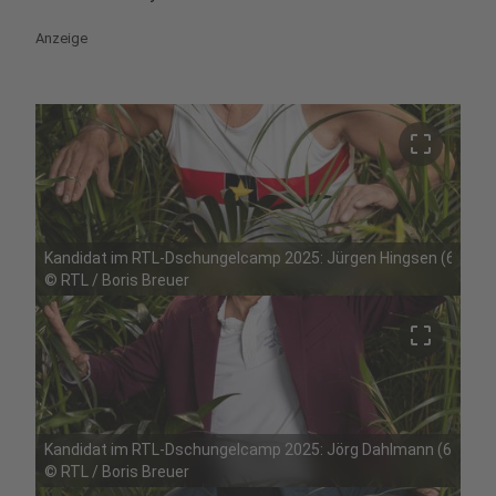
Anzeige
crop_free
Kandidat im RTL-Dschungelcamp 2025: Jürgen Hingsen (66), 
©
RTL / Boris Breuer
crop_free
Kandidat im RTL-Dschungelcamp 2025: Jörg Dahlmann (66), S
©
RTL / Boris Breuer