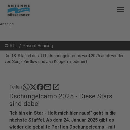
menu
Anzeige
©
RTL / Pascal Bünning
Die 18. Staffel des RTL-Dschungelcamps wird 2025 auch wieder
von Sonja Zietlow und Jan Köppen moderiert.
mail
open_in_new
Teilen:
Dschungelcamp 2025 - Diese Stars
sind dabei
"Ich bin ein Star - Holt mich hier raus!" geht in die
nächste Staffel. Ab dem 24. Januar 2025 gibt es
wieder die geballte Portion Dschungelcamp - mit