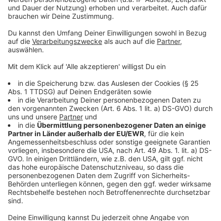
Anzeige
Dschungelcamp 2025 - Diese Stars sind
dabei
Anzeige
Maurice Dziwak (26)
, Reality-Star - bekannt aus
Formaten wie "Das Sommerhaus der Stars"
Edith Stehfest (29)
, Musikerin und Reality-Star
Yeliz Koç (31)
, Reality-Star - bekannt aus
Formaten wie "Der Bachelor", "Love Island" oder
"Das Sommerhaus der Stars"
Anna-Carina Woitschack (32)
, Schlagersängerin