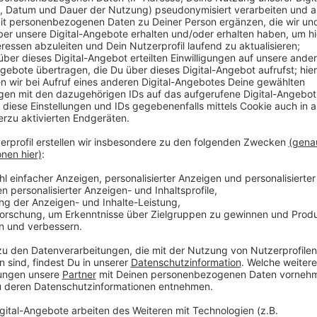
Anzeige
Im Prozess ging es um insgesamt 344 Kilo Marihuana
als 4 Millionen Euro. Per Zufall waren die deutschen
aus dem Raum Düsseldorf auf die Schliche gekomme
die Messenger-Plattform Encro Chat geknackt und i
Hinweis gegeben. Über die Plattform hatte die Frau l
abgewickelt. Jetzt muss sie für fast 10 Jahre in Haf
Anzeige
Weitere Links und Infos zum Thema
Anzeige
Prozess wegen Drogenhandels
So haben wir bereits berichtet