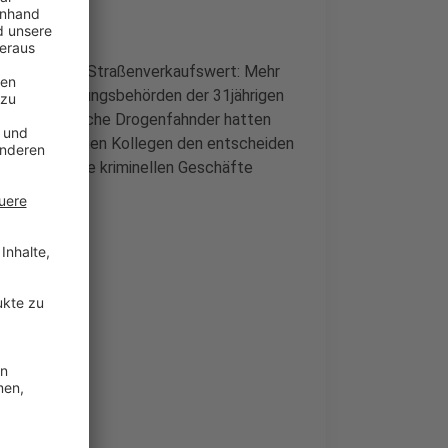
 und Kokain. Straßenverkaufswert: Mehr
 Strafverfolgungsbehörden der 31jährigen
n. Französische Drogenfahnder hatten
hren deutschen Kollegen den entscheiden
ange Zeit ihre kriminellen Geschäfte
t.