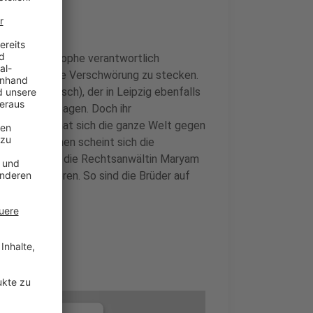
ür die Katastrophe verantwortlich
up scheint eine Verschwörung zu stecken.
 (Fabian Busch), der in Leipzig ebenfalls
chts mehr zu sagen. Doch ihr
nn scheinbar hat sich die ganze Welt gegen
eigenen Reihen scheint sich die
lis Freundin, die Rechtsanwältin Maryam
isten zu agieren. So sind die Brüder auf