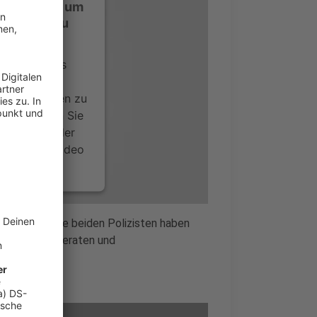
ustimmung, um
-Service zu
ervice eines
ideoinhalte
ce kann Daten zu
 Bitte lesen Sie
timmen Sie der
um dieses Video
.
onen
unkstille. Die beiden Polizisten haben
Verschwörung geraten und
nsent Management
t!