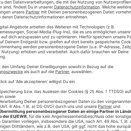
Wir benötigen Ihre Z
den YouTube Video
laden!
Wir verwenden einen S
Drittanbieters, um V
einzubetten. Dieser Servi
Ihren Aktivitäten sammeln.
die Details durch und s
Nutzung des Service zu, 
anzusehen
Mehr Informati
Zwischen den Brüdern Ali und Leo herrscht absolute F
Akzeptieren
sich nichts zu sagen. Bis sie in eine internationale 
powered by
Usercentrics Co
zusammenarbeiten müssen – ob sie wollen, oder nich
Platform
Anzeige
©
Copyright: Sky / Wow