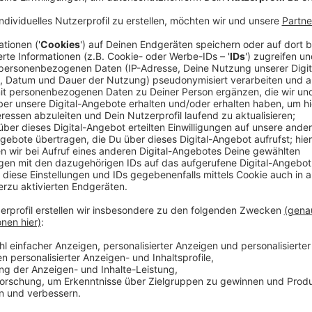
Anzeige
Mehrere Menschen verlieren ihr Leben und Ali wird f
gemacht. Doch schnell wird klar – hinter diesem Co
Unverhoffte Hilfe bekommt Ali von seinem Bruder Leo
Polizist ist. Die zwei Brüder haben sich eigentlich ni
Familienkonflikt muss in die zweite Reihe rücken, de
die beiden Gesetzeshüter verschworen. Sogar in den 
Verschwörung gegen Ali und Leo zu wenden. Selbst A
Soltani (Mona Pirzad), scheint gegen die beiden Poliz
sich allein gestellt.
Streaming-Dienst: Sky / WOW
Anzeige