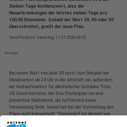
Sieben-Tage-Inzidenzwert, also die
Neuerkrankungen der letzten sieben Tage pro
100.00 Einwohner. Sobald der Wert 30, 40 oder 50
überschreitet, greift der neue Plan.
Veröffentlicht:
Samstag, 11.07.2020 08:22
Anzeige
Bei einem Wert von über 30 setzt zum Beispiel ein
Musikverbot ab 24 Uhr in der Altstadt ein, außerdem
ein Verkaufsverbot für alkoholische Getränke ToGo.
OB Geisel betonte, der Drei-Stufenplan sei eine
präventive Maßnahme, die hoffentlich keine
Verwendung finde. Geisel hat bei der Vorstellung des
Plans auch klargestellt: "Düsseldorf ist derzeit von
einem kritischen Wert noch weit entfernt - wir dürfen