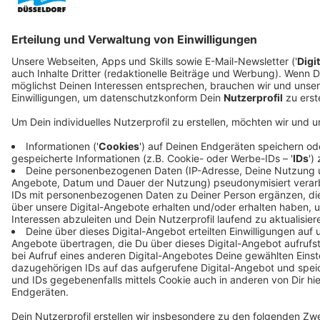
in unserer Aufmerksamkeit aber jetzt nicht nachlassen,
damit dies auch so bleibt". Der wichtige 7-Tage-Index
lag am Abend bei unter 9.
https://www.duesseldorf.de/aktuelles/news/detailansicht
stellt-stufenplan-zur-eindaemmung-der-corona-
ausbreitung-in-der-altstadt-vor-1.html
Anzeige
Anzeige
Anzeige