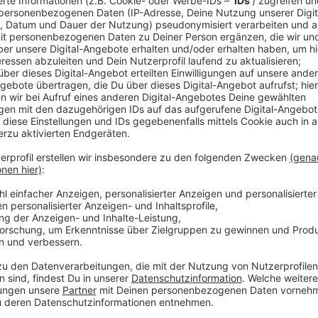
Anzeige
Die Gesamtschule Aldekerkstraße ist bei uns die ers
ersten Jahrgänge sind bei allen drei neuen Schulen fa
zeigt, dass die Nachfrage in Düsseldorf groß ist. 
weitere neue Gymnasien und Gesamtschulen gebaut.
erweitert. Außerdem steigt das Ganztagsangebot in G
mittlerweile knapp 85% der Kinder versorgt. 95% sind
Anzeige
Weitere Infos und Links zum Thema:
Anzeige
In Unterrath geht die neue Realschule an der Bor