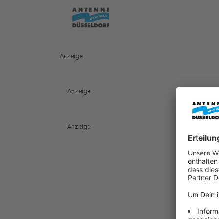
Anzeige
Anzeige
Anzeige