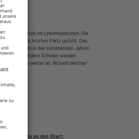
te Gesamtschule im Linksrheinischen. Die
st bis auf den letzten Platz gefüllt. Das
Deswegen werden in den kommenden Jahren
 Zahlreiche andere Schulen werden
rundschulen weiter an: Aktuell sind hier
 das Ziel.
becker Straße an den Start: