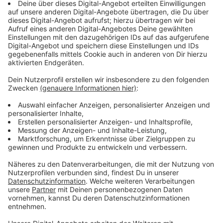
Wir benötigen Ihre
Zustimmung, um den YouTube
Video-Service zu laden!
Wir verwenden einen Service eines
Drittanbieters, um Videoinhalte
einzubetten. Dieser Service kann
Daten zu Ihren Aktivitäten
sammeln. Bitte lesen Sie die
Details durch und stimmen Sie der
Nutzung des Service zu, um dieses
Video anzusehen.
Mehr Informationen
Die getötete Aleida Trujano (Maite Perroni) war
Rebeccas Schwester. Und auch die Tänzerin Tamara
Akzeptieren
Sánchez (ebenfalls Maite Perroni) ist Teil des