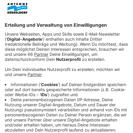
Veröffentlicht:
Donnerstag, 02.03.2023 08:06
Anzeige
Schockierend kommt hinzu – die Frau, die wenig
später verstirbt, kennt ihren Namen.
Rebecca will herausfinden, was sich hinter der
geheimnisvollen Frau verbirgt. Dabei muss sie
erkennen, dass sie kein Einzelkind ist, sondern zwei
eineiige Drillingsschwestern hat. Gemeinsam mit dem
ermittelnden Polizisten Humberto Solana (David
Chocarro), mit dem sie eine längere Affäre hatte, gräbt
sie sich immer tiefer in den Fall hinein.
Streaming-Dienst: Netflix
Anzeige