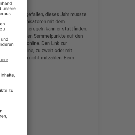
 zum Opfer gefallen, dieses Jahr musste
sich die Organisatoren mit dem
- und Hygieneregeln kann er stattfinden.
 einem der beiden Sammelpunkte auf den
platz oder online. Den Link zur
arf nur alleine, zu zweit oder mit
er 14 Jahren nicht mitzählen. Beim
ll zusammen.