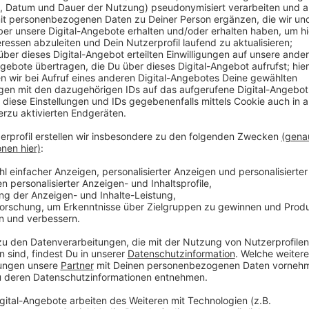
Im vergangenen Jahr ist der "Dreck-weg-Tag" Corona
er bereits zweimal verschoben werden. Jetzt haben 
Ordnungsamt geeinigt. Unter den geltenden Abstands
Allerdings muss man sich registrieren, entweder an
Oberkasseler Rheinwiesen und dem Garather Schützen
Anmeldeseite gibt es auf ad.de. - Gesammelt werden d
Personen des eigenen Hausstandes, wobei Kinder unt
letzten "Dreck-Weg-Tag" kamen über 32 Tonnen Mü
Anzeige
Weitere Infos und Links zum Thema
Anzeige
Zur Anmeldeseite geht es hier entlang