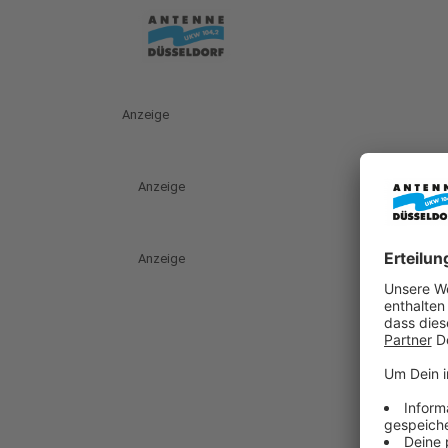
Anzeige
Anzeige
Anzeige