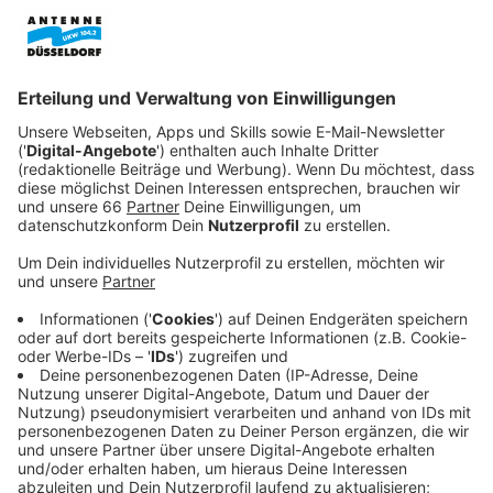
Veröffentlicht:
Donnerstag, 10.10.2019 07:52
Anzeige
Doch jetzt geht es für Dora auf die High-School.
Zusammen mit ihrer Klasse macht sie eine Exkursion
zum Naturkundemuseum. Für Dora eigentlich kein
großes Ding – bis sie mit zwei Freunden von Dieben
entführt wird. Dora soll ihnen helfen, ihre Eltern zu
finden. Denn sind gerade auf der Suche nach einer
alten untergegangenen Stadt. Die Stadt verspricht
einige Schätze und darauf haben es die Gauner
abgesehen. Und damit geht es für Dora mitten rein in
ihr größtes Abenteuer.
Anzeige