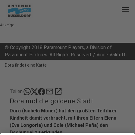
menu
Anzeige
©
Copyright 2018 Paramount Players, a Division of
Paramount Pictures. All Rights Reserved. / Vince Valitutti
Dora findet eine Karte.
mail
open_in_new
Teilen:
Dora und die goldene Stadt
Dora (Isabela Moner) hat den größten Teil ihrer
Kindheit damit verbracht, mit ihren Eltern Elena
(Eva Longoria) und Cole (Michael Peña) den
Dschungel zu erkunden.