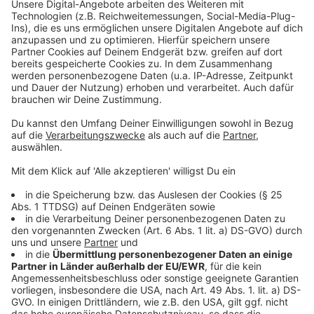
Management Platform
Anzeige
©
Copyright 2018 Paramount Players, a Division
of Paramount Pictures. All Rights Reserved. /
Vince Valitutti
Doras Eltern suchen die goldene Stadt, während Dora
die High-School besucht. Doch sie werden schon bald
die Unterstützung ihrer Tochter brauchen.
Anzeige
©
Copyright 2018 Paramount Players, a Division
of Paramount Pictures. All Rights Reserved. /
Vince Valitutti
Doras Cousin soll ihr helfen, sich auf der High-School