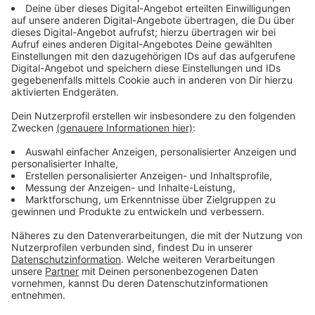
Wir benötigen Ihre
Zustimmung, um den YouTube
Video-Service zu laden!
Wir verwenden einen Service eines
Drittanbieters, um Videoinhalte
einzubetten. Dieser Service kann
Daten zu Ihren Aktivitäten
sammeln. Bitte lesen Sie die
Details durch und stimmen Sie der
Nutzung des Service zu, um dieses
Video anzusehen.
Mehr Informationen
Dora hat den Dschungel überlebt, jetzt wartet auf sie
ein viel größeres Abenteuer. Die High-School! Und die
Akzeptieren
führt sie unfreiwilligerweise direkt wieder in den
powered by
Usercentrics Consent
Dschungel. Finden sie dort die goldene Stadt?