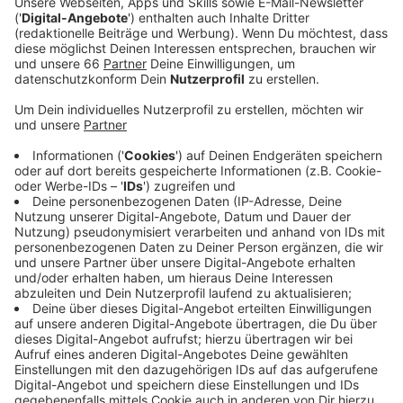
Flügelposition noch eine Alternative gebrauchen
könnte.
Veröffentlicht:
Dienstag, 31.01.2023 04:32
Anzeige
Sportdirektor Christian Weber wollte am Montag (30.
Januar 2023) einen kurzfristigen Transfer auch nicht
ausschließen. Was Christian Weber und Klaus Allofs,
Vorstand Sport bei der Fortuna, dagegen ausschließen
konnten, ist ein vorzeitgier Wechsel von Stürmer
Dawid Kownacki. Er wird trotz einiger Angebote von
anderen Vereinen bis zum Saisonende bei der Fortuna
bleiben. Kownacki hatte Ende letzten Jahres bekannt
gegeben, dass er seinen im Sommer auslaufenden
Vertrag nicht verlängern wird. Danach hatte es immer
wieder Spekulationen um einen vorzeitigen Abschied