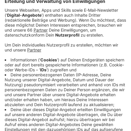
ab dieser Sommersaison wieder Geld dafür
nehmen (bis zu 67 Euro / qm). Davon rückt sie nun
ab. Oberbürgermeister Keller wird sich morgen mit
Branchenvertretern treffen. Der Druck auf die
Stadt ist zu groß geworden. Der Gastroverband
DEHOGA hatte hier bei Antenne Düsseldorf
gefordert, die Gebühren weiter auszusetzen.
Veröffentlicht:
Donnerstag, 20.01.2022 12:04
Anzeige
Dem haben sich auch Wirtschaft und Politik
angeschlossen. Die schwarzgrüne Ratsmehrheit
bereitet einen entsprechenden Antrag vor. Die IHK
findet, dass die Stadt trotz angespannter
Haushaltslage auf das Geld für die Außenterrassen
verzichten soll. Die Gastronomen hätten schließlich