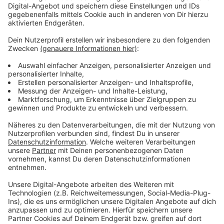
viel Geld investiert. Außerdem würden die Terrassen
die Stadt beleben. Über 200 Gastro-Betriebe haben
Außenterrassen auf Parkplätzen eingerichtet, die
meisten gibt es rund um die Innenstadt.
Anzeige
Weitere Infos und Links zum Thema
Anzeige
CDU Ratsfraktion Düsseldorf: CDU und GRÜNE
unterstützen Gebührenbefreiung für Gastronomie
Antenne Düsseldorf: Außengastronomie gut
besucht!